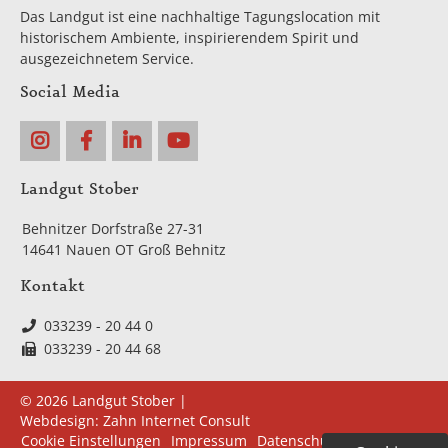
Das Landgut ist eine nachhaltige Tagungslocation mit
historischem Ambiente, inspirierendem Spirit und
ausgezeichnetem Service.
Social Media
Landgut Stober
Behnitzer Dorfstraße 27-31
14641 Nauen OT Groß Behnitz
Kontakt
033239 - 20 44 0
033239 - 20 44 68
© 2026 Landgut Stober |
Webdesign:
Zahn Internet Consult
Navigation
Cookie Einstellungen
Impressum
Datenschutz