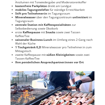
Ansilumen mit Tonwiedergabe und Moderatorenkoffer
kostenfreie Parkplätze
direkt am Landgut
mobiles Tagungstelefon
für ständige Erreichbarkeit
Stift pro Teilnehmer:in
im Tagungsraum
Mineralwasser
über den Tagungszeitraum
unlimitiert
im
Tagungsraum
zentrale Station mit Kaffeespezialitäten
zur
Selbstbedienung sowie Obstkorb
erste
Kaffeepause
mit
Snacks
sowie zwei Tassen
Kaffee/Tee
saisonaler Business-Lunch
im Umfang eines 2-Gang nach
Wahl der Küche
1 Tischgetränk 0,2l
Mineralwasser pro Teilnehmer:in zum
Mittagstisch
zweite Kaffeepause mit
süßen Kleinigkeiten
sowie zwei
Tassen Kaffee/Tee
Ihre persönlichen Ansprechpartner:innen vor Ort