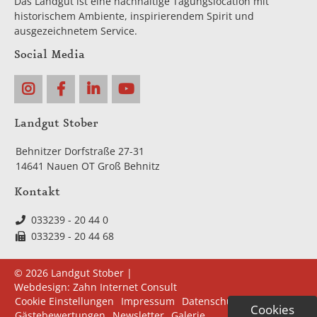
Das Landgut ist eine nachhaltige Tagungslocation mit
historischem Ambiente, inspirierendem Spirit und
ausgezeichnetem Service.
Social Media
Landgut Stober
Behnitzer Dorfstraße 27-31
14641 Nauen OT Groß Behnitz
Kontakt
033239 - 20 44 0
033239 - 20 44 68
© 2026 Landgut Stober |
Webdesign:
Zahn Internet Consult
Navigation
Cookie Einstellungen
Impressum
Datenschutz
Cookies
überspringen
Gästebewertungen
Newsletter
Galerie