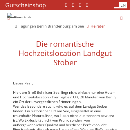
Navigation
Gutscheinshop
Navigation
EN
überspringen
überspringen
Tagungen Berlin Brandenburg am See
Heiraten
Die romantische
Hochzeitslocation Landgut
Stober
Liebes Paar,
Hier, am Groß Behnitzer See, liegt nicht einfach nur eine Hotel-
und Hochzeitslocation – hier liegt ein Ort, 20 Minuten von Berlin,
ein Ort der
unvergesslichen
Erinnerungen.
Wer das Besondere sucht, wird es auf dem Landgut Stober
finden. Ein historischer Ort am See, eingebettet in eine
traumhafte Naturkulisse, wo Luxus nicht laut, sondern bewusst
ist. Wo Exklusivität nicht von Prunk, sondern von
außergewöhnlicher Qualität und herzlicher Perfektion lebt.
Eine Hochzeit, die sich nach
E
uch
anfühlt. Wo alles fließt, wo sich