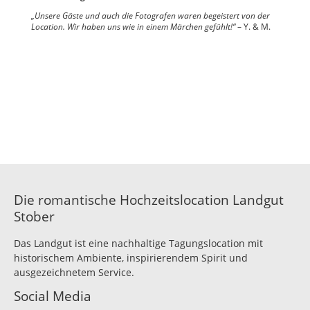
„Unsere Gäste und auch die Fotografen waren begeistert von der
Location. Wir haben uns wie in einem Märchen gefühlt!“
– Y. & M.
Salon
Salon
August
Luise
Salon
Weinstube
Albert
Salon
Salon d.
Anna
Entscheidung
Grüner
Panorama
Salon
Die romantische Hochzeitslocation Landgut
Stober
Das Landgut ist eine nachhaltige Tagungslocation mit
historischem Ambiente, inspirierendem Spirit und
ausgezeichnetem Service.
Social Media