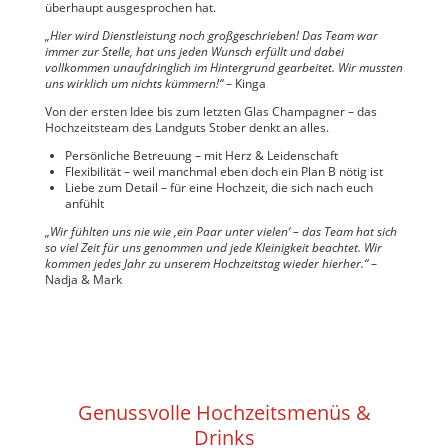
überhaupt ausgesprochen hat.
„Hier wird Dienstleistung noch großgeschrieben! Das Team war
immer zur Stelle, hat uns jeden Wunsch erfüllt und dabei
vollkommen unaufdringlich im Hintergrund gearbeitet. Wir mussten
uns wirklich um nichts kümmern!“
– Kinga
Von der ersten Idee bis zum letzten Glas Champagner – das
Hochzeitsteam des Landguts Stober denkt an alles.
Persönliche Betreuung – mit Herz & Leidenschaft
Flexibilität – weil manchmal eben doch ein Plan B nötig ist
Liebe zum Detail – für eine Hochzeit, die sich nach euch
anfühlt
„Wir fühlten uns nie wie ‚ein Paar unter vielen‘ – das Team hat sich
so viel Zeit für uns genommen und jede Kleinigkeit beachtet. Wir
kommen jedes Jahr zu unserem Hochzeitstag wieder hierher.“
–
Nadja & Mark
Genussvolle Hochzeitsmenüs &
Drinks