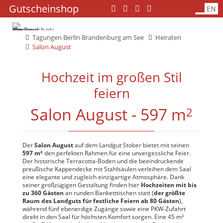
Navigation
Gutscheinshop
Navigation
EN
überspringen
überspringen
Tagungen Berlin Brandenburg am See
Heiraten
Salon August
Hochzeit im großen Stil
feiern
Salon August - 597 m
2
Der
Salon August
auf dem Landgut Stober bietet mit seinen
597 m²
den perfekten Rahmen für eine unvergessliche Feier.
Der historische Terracotta-Boden und die beeindruckende
preußische Kappendecke mit Stahlsäulen verleihen dem Saal
eine elegante und zugleich einzigartige Atmosphäre. Dank
seiner großzügigen Gestaltung finden hier
Hochzeiten mit bis
zu 360 Gästen
an runden Banketttischen statt (
der größte
Raum des Landguts für festliche Feiern ab 80 Gästen
),
während fünf ebenerdige Zugänge sowie eine PKW-Zufahrt
direkt in den Saal für höchsten Komfort sorgen. Eine 45 m²