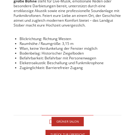
große Bühne
steht für Live-Musik, emotionale Reden oder
besondere Darbietungen bereit, unterstützt durch eine
erstklassige Akustik sowie eine professionelle Soundanlage mit
Funkmikrofonen. Feiert eure Liebe an einem Ort, der Geschichte
atmet und zugleich modernen Komfort bietet – das Landgut
Stober macht eure Hochzeit unvergesslich.
Blickrichtung: Richtung Westen
Raumhöhe / Raumgröße: 3,15 m
Wlan, keine Verdunkelung der Fenster möglich
Bodenbelag: Historischer Ziegelboden
Befahrbarkeit: Befahrbar mit Personenwagen
Eleketroakustik: Beschallung und Funkmikrophone
Zugänglichkeit: Barrierefreier Zugang
GRÜNER SALON
ZURÜCK ZUR ÜBERSICHT