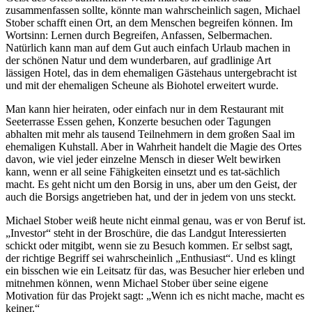
zusammenfassen sollte, könnte man wahrscheinlich sagen, Michael
Stober schafft einen Ort, an dem Menschen begreifen können. Im
Wortsinn: Lernen durch Begreifen, Anfassen, Selbermachen.
Natürlich kann man auf dem Gut auch einfach Urlaub machen in
der schönen Natur und dem wunderbaren, auf gradlinige Art
lässigen Hotel, das in dem ehemaligen Gästehaus untergebracht ist
und mit der ehemaligen Scheune als Biohotel erweitert wurde.
Man kann hier heiraten, oder einfach nur in dem Restaurant mit
Seeterrasse Essen gehen, Konzerte besuchen oder Tagungen
abhalten mit mehr als tausend Teilnehmern in dem großen Saal im
ehemaligen Kuhstall. Aber in Wahrheit handelt die Magie des Ortes
davon, wie viel jeder einzelne Mensch in dieser Welt bewirken
kann, wenn er all seine Fähigkeiten einsetzt und es tat-sächlich
macht. Es geht nicht um den Borsig in uns, aber um den Geist, der
auch die Borsigs angetrieben hat, und der in jedem von uns steckt.
Michael Stober weiß heute nicht einmal genau, was er von Beruf ist.
„Investor“ steht in der Broschüre, die das Landgut Interessierten
schickt oder mitgibt, wenn sie zu Besuch kommen. Er selbst sagt,
der richtige Begriff sei wahrscheinlich „Enthusiast“. Und es klingt
ein bisschen wie ein Leitsatz für das, was Besucher hier erleben und
mitnehmen können, wenn Michael Stober über seine eigene
Motivation für das Projekt sagt: „Wenn ich es nicht mache, macht es
keiner.“