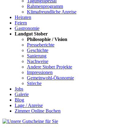
Tagungsspezial
Rahmenprogramm
Klimafreundliche Anreise
Heiraten
Feiern
Gastronomie
Landgut Stober
Philosophie / Vision
Presseberichte
Geschichte
Sanierung
Nachweise
Andere Stober Projekte
Impressionen
Gemeinwohl-Ökonomie
Störche
Jobs
Galerie
Blog
Lage / Anreise
Zimmer Online Buchen