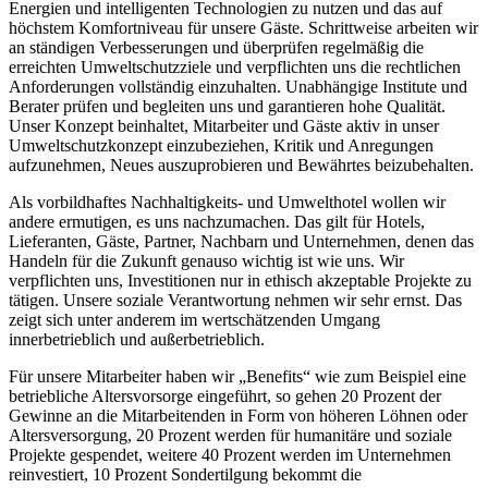
Energien und intelligenten Technologien zu nutzen und das auf
höchstem Komfortniveau für unsere Gäste. Schrittweise arbeiten wir
an ständigen Verbesserungen und überprüfen regelmäßig die
erreichten Umweltschutzziele und verpflichten uns die rechtlichen
Anforderungen vollständig einzuhalten. Unabhängige Institute und
Berater prüfen und begleiten uns und garantieren hohe Qualität.
Unser Konzept beinhaltet, Mitarbeiter und Gäste aktiv in unser
Umweltschutzkonzept einzubeziehen, Kritik und Anregungen
aufzunehmen, Neues auszuprobieren und Bewährtes beizubehalten.
Als vorbildhaftes Nachhaltigkeits- und Umwelthotel wollen wir
andere ermutigen, es uns nachzumachen. Das gilt für Hotels,
Lieferanten, Gäste, Partner, Nachbarn und Unternehmen, denen das
Handeln für die Zukunft genauso wichtig ist wie uns. Wir
verpflichten uns, Investitionen nur in ethisch akzeptable Projekte zu
tätigen. Unsere soziale Verantwortung nehmen wir sehr ernst. Das
zeigt sich unter anderem im wertschätzenden Umgang
innerbetrieblich und außerbetrieblich.
Für unsere Mitarbeiter haben wir „Benefits“ wie zum Beispiel eine
betriebliche Altersvorsorge eingeführt, so gehen 20 Prozent der
Gewinne an die Mitarbeitenden in Form von höheren Löhnen oder
Altersversorgung, 20 Prozent werden für humanitäre und soziale
Projekte gespendet, weitere 40 Prozent werden im Unternehmen
reinvestiert, 10 Prozent Sondertilgung bekommt die