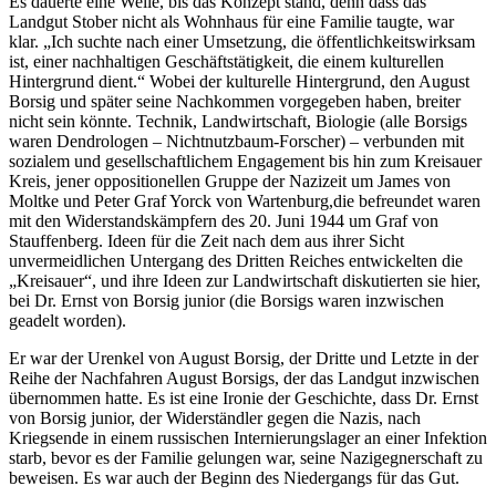
Es dauerte eine Weile, bis das Konzept stand, denn dass das
Landgut Stober nicht als Wohnhaus für eine Familie taugte, war
klar. „Ich suchte nach einer Umsetzung, die öffentlichkeitswirksam
ist, einer nachhaltigen Geschäftstätigkeit, die einem kulturellen
Hintergrund dient.“ Wobei der kulturelle Hintergrund, den August
Borsig und später seine Nachkommen vorgegeben haben, breiter
nicht sein könnte. Technik, Landwirtschaft, Biologie (alle Borsigs
waren Dendrologen – Nichtnutzbaum-Forscher) – verbunden mit
sozialem und gesellschaftlichem Engagement bis hin zum Kreisauer
Kreis, jener oppositionellen Gruppe der Nazizeit um James von
Moltke und Peter Graf Yorck von Wartenburg,die befreundet waren
mit den Widerstandskämpfern des 20. Juni 1944 um Graf von
Stauffenberg. Ideen für die Zeit nach dem aus ihrer Sicht
unvermeidlichen Untergang des Dritten Reiches entwickelten die
„Kreisauer“, und ihre Ideen zur Landwirtschaft diskutierten sie hier,
bei Dr. Ernst von Borsig junior (die Borsigs waren inzwischen
geadelt worden).
Er war der Urenkel von August Borsig, der Dritte und Letzte in der
Reihe der Nachfahren August Borsigs, der das Landgut inzwischen
übernommen hatte. Es ist eine Ironie der Geschichte, dass Dr. Ernst
von Borsig junior, der Widerständler gegen die Nazis, nach
Kriegsende in einem russischen Internierungslager an einer Infektion
starb, bevor es der Familie gelungen war, seine Nazigegnerschaft zu
beweisen. Es war auch der Beginn des Niedergangs für das Gut.