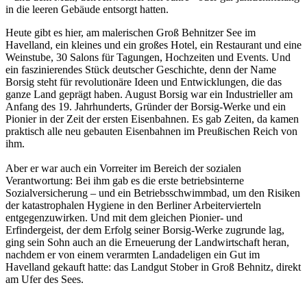
in die leeren Gebäude entsorgt hatten.
Heute gibt es hier, am malerischen Groß Behnitzer See im
Havelland, ein kleines und ein großes Hotel, ein Restaurant und eine
Weinstube, 30 Salons für Tagungen, Hochzeiten und Events. Und
ein faszinierendes Stück deutscher Geschichte, denn der Name
Borsig steht für revolutionäre Ideen und Entwicklungen, die das
ganze Land geprägt haben. August Borsig war ein Industrieller am
Anfang des 19. Jahrhunderts, Gründer der Borsig-Werke und ein
Pionier in der Zeit der ersten Eisenbahnen. Es gab Zeiten, da kamen
praktisch alle neu gebauten Eisenbahnen im Preußischen Reich von
ihm.
Aber er war auch ein Vorreiter im Bereich der sozialen
Verantwortung: Bei ihm gab es die erste betriebsinterne
Sozialversicherung – und ein Betriebsschwimmbad, um den Risiken
der katastrophalen Hygiene in den Berliner Arbeitervierteln
entgegenzuwirken. Und mit dem gleichen Pionier- und
Erfindergeist, der dem Erfolg seiner Borsig-Werke zugrunde lag,
ging sein Sohn auch an die Erneuerung der Landwirtschaft heran,
nachdem er von einem verarmten Landadeligen ein Gut im
Havelland gekauft hatte: das Landgut Stober in Groß Behnitz, direkt
am Ufer des Sees.