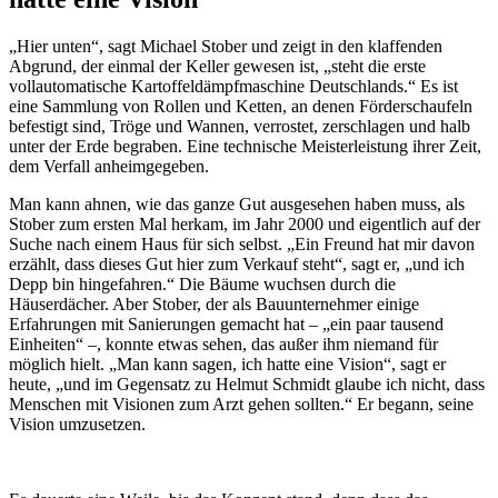
„Hier unten“, sagt Michael Stober und zeigt in den klaffenden
Abgrund, der einmal der Keller gewesen ist, „steht die erste
vollautomatische Kartoffeldämpfmaschine Deutschlands.“ Es ist
eine Sammlung von Rollen und Ketten, an denen Förderschaufeln
befestigt sind, Tröge und Wannen, verrostet, zerschlagen und halb
unter der Erde begraben. Eine technische Meisterleistung ihrer Zeit,
dem Verfall anheimgegeben.
Man kann ahnen, wie das ganze Gut ausgesehen haben muss, als
Stober zum ersten Mal herkam, im Jahr 2000 und eigentlich auf der
Suche nach einem Haus für sich selbst. „Ein Freund hat mir davon
erzählt, dass dieses Gut hier zum Verkauf steht“, sagt er, „und ich
Depp bin hingefahren.“ Die Bäume wuchsen durch die
Häuserdächer. Aber Stober, der als Bauunternehmer einige
Erfahrungen mit Sanierungen gemacht hat – „ein paar tausend
Einheiten“ –, konnte etwas sehen, das außer ihm niemand für
möglich hielt. „Man kann sagen, ich hatte eine Vision“, sagt er
heute, „und im Gegensatz zu Helmut Schmidt glaube ich nicht, dass
Menschen mit Visionen zum Arzt gehen sollten.“ Er begann, seine
Vision umzusetzen.