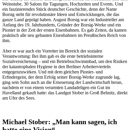
Weinstube, 30 Salons für Tagungen, Hochzeiten und Events. Und
ein faszinierendes Stück deutscher Geschichte, denn der Name
Borsig steht für revolutionäre Ideen und Entwicklungen, die das
ganze Land geprägt haben. August Borsig war ein Industrieller am
Anfang des 19. Jahrhunderts, Gründer der Borsig-Werke und ein
Pionier in der Zeit der ersten Eisenbahnen. Es gab Zeiten, da kamen
praktisch alle neu gebauten Eisenbahnen im Preußischen Reich von
ihm.
Aber er war auch ein Vorreiter im Bereich der sozialen
Verantwortung: Bei ihm gab es die erste betriebsinterne
Sozialversicherung – und ein Betriebsschwimmbad, um den Risiken
der katastrophalen Hygiene in den Berliner Arbeitervierteln
entgegenzuwirken. Und mit dem gleichen Pionier- und
Erfindergeist, der dem Erfolg seiner Borsig-Werke zugrunde lag,
ging sein Sohn auch an die Erneuerung der Landwirtschaft heran,
nachdem er von einem verarmten Landadeligen ein Gut im
Havelland gekauft hatte: das Landgut Stober in Groß Behnitz, direkt
am Ufer des Sees.
Michael Stober: „Man kann sagen, ich
hatte eine Vision“