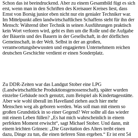
Schon das ist beeindruckend. Aber zu einem Gesamtbild fügt es sich
erst, wenn man in den Schriften des Kreisauer Kreises liest, dass
Ernst von Borsig junior eben nicht nur ein genialer Techniker war.
Im Mittelpunkt allen landwirtschaftlichen Schaffens steht für ihn der
Mensch: Während über Technik in seinen Ausführungen praktisch
kein Wort verloren wird, geht es ihm um die Rolle und die Aufgabe
der Bäuerin und des Bauern in der Gesellschaft, in der dörflichen
Gemeinschaft, in der Welt. Selbst in der an großen,
verantwortungsbewussten und engagierten Unternehmern reichen
deutschen Geschichte verdient er einen Sonderplatz.
Zu DDR-Zeiten war das Landgut Stober eine LPG
(Landwirtschaftliche Produktionsgenossenschaft), später wurden
einzelne Gebäude noch genutzt, zum Beispiel als Kindertagesstätte.
Aber wie wohl überall im Havelland ziehen auch hier mehr
Menschen weg als geboren werden. Was soll man mit einem so
großen Grundstück in so einer Gegend? Wer sollte all das wieder
mit einem Leben füllen? „Es hat mich wahrscheinlich in einem
perfekten Moment erwischt“, sagt Michael Stober. Und dann, mit
einem leichten Grinsen: „Die Gravitation des Alters treibt einen
dazu, Dinge zu tun, die einen tieferen Sinn ergeben.“ Er ist erst 54