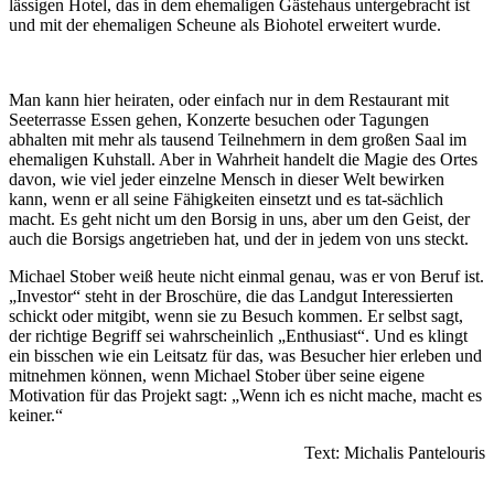
lässigen Hotel, das in dem ehemaligen Gästehaus untergebracht ist
und mit der ehemaligen Scheune als Biohotel erweitert wurde.
Man kann hier heiraten, oder einfach nur in dem Restaurant mit
Seeterrasse Essen gehen, Konzerte besuchen oder Tagungen
abhalten mit mehr als tausend Teilnehmern in dem großen Saal im
ehemaligen Kuhstall. Aber in Wahrheit handelt die Magie des Ortes
davon, wie viel jeder einzelne Mensch in dieser Welt bewirken
kann, wenn er all seine Fähigkeiten einsetzt und es tat-sächlich
macht. Es geht nicht um den Borsig in uns, aber um den Geist, der
auch die Borsigs angetrieben hat, und der in jedem von uns steckt.
Michael Stober weiß heute nicht einmal genau, was er von Beruf ist.
„Investor“ steht in der Broschüre, die das Landgut Interessierten
schickt oder mitgibt, wenn sie zu Besuch kommen. Er selbst sagt,
der richtige Begriff sei wahrscheinlich „Enthusiast“. Und es klingt
ein bisschen wie ein Leitsatz für das, was Besucher hier erleben und
mitnehmen können, wenn Michael Stober über seine eigene
Motivation für das Projekt sagt: „Wenn ich es nicht mache, macht es
keiner.“
Text: Michalis Pantelouris