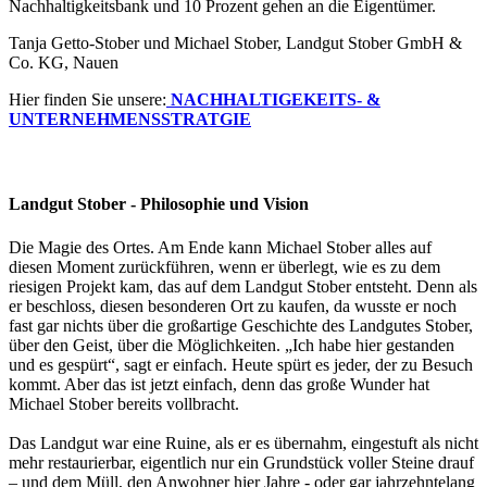
Nachhaltigkeitsbank und 10 Prozent gehen an die Eigentümer.
Tanja Getto-Stober und Michael Stober, Landgut Stober GmbH &
Co. KG, Nauen
Hier finden Sie unsere:
NACHHALTIGEKEITS- &
UNTERNEHMENSSTRATGIE
Landgut Stober - Philosophie und Vision
Die Magie des Ortes. Am Ende kann Michael Stober alles auf
diesen Moment zurückführen, wenn er überlegt, wie es zu dem
riesigen Projekt kam, das auf dem Landgut Stober entsteht. Denn als
er beschloss, diesen besonderen Ort zu kaufen, da wusste er noch
fast gar nichts über die großartige Geschichte des Landgutes Stober,
über den Geist, über die Möglichkeiten. „Ich habe hier gestanden
und es gespürt“, sagt er einfach. Heute spürt es jeder, der zu Besuch
kommt. Aber das ist jetzt einfach, denn das große Wunder hat
Michael Stober bereits vollbracht.
Das Landgut war eine Ruine, als er es übernahm, eingestuft als nicht
mehr restaurierbar, eigentlich nur ein Grundstück voller Steine drauf
– und dem Müll, den Anwohner hier Jahre - oder gar jahrzehntelang