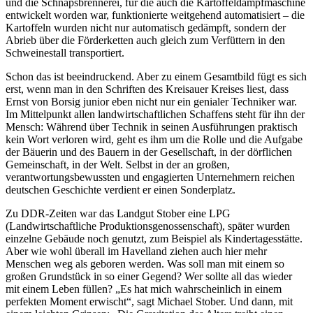
und die Schnapsbrennerei, für die auch die Kartoffeldämpfmaschine
entwickelt worden war, funktionierte weitgehend automatisiert – die
Kartoffeln wurden nicht nur automatisch gedämpft, sondern der
Abrieb über die Förderketten auch gleich zum Verfüttern in den
Schweinestall transportiert.
Schon das ist beeindruckend. Aber zu einem Gesamtbild fügt es sich
erst, wenn man in den Schriften des Kreisauer Kreises liest, dass
Ernst von Borsig junior eben nicht nur ein genialer Techniker war.
Im Mittelpunkt allen landwirtschaftlichen Schaffens steht für ihn der
Mensch: Während über Technik in seinen Ausführungen praktisch
kein Wort verloren wird, geht es ihm um die Rolle und die Aufgabe
der Bäuerin und des Bauern in der Gesellschaft, in der dörflichen
Gemeinschaft, in der Welt. Selbst in der an großen,
verantwortungsbewussten und engagierten Unternehmern reichen
deutschen Geschichte verdient er einen Sonderplatz.
Zu DDR-Zeiten war das Landgut Stober eine LPG
(Landwirtschaftliche Produktionsgenossenschaft), später wurden
einzelne Gebäude noch genutzt, zum Beispiel als Kindertagesstätte.
Aber wie wohl überall im Havelland ziehen auch hier mehr
Menschen weg als geboren werden. Was soll man mit einem so
großen Grundstück in so einer Gegend? Wer sollte all das wieder
mit einem Leben füllen? „Es hat mich wahrscheinlich in einem
perfekten Moment erwischt“, sagt Michael Stober. Und dann, mit