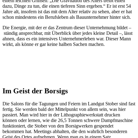
einem leichten Grinsen: „Die Gravitation des Alters treibt einen
dazu, Dinge zu tun, die einen tieferen Sinn ergeben.“ Er ist erst 54
Jahre alt, insofern ist das mit dem Alter relativ zu sehen, aber er hat
schon mindestens ein Berufsleben als Bauunternehmer hinter sich.
Die Energie, mit der er das Zentrum dieser Unternehmung bildet –
ständig ansprechbar, mit Überblick über jedes kleine Detail –, lässt
ahnen, dass es ein intensives Unternehmerleben war. Dieser Mann
wirkt, als könne er gar keine halben Sachen machen.
Im Geist der Borsigs
Die Salons für die Tagungen und Feiern im Landgut Stober sind fast
fertig. Sie werden bald der Mittelpunkt von allem sein, was hier
passiert. Man wird hier in der Lithographiewerkstatt drucken
können oder lernen, wie die 26,5 Tonnen schwere Dampfmaschine
funktioniert, die Stober von den Borsigwerken gespendet
bekommen hat. Meetings abhalten, die den wahrlich besonderen
Geist des Ortes aufnehmen. Wenn man es in einem Satz