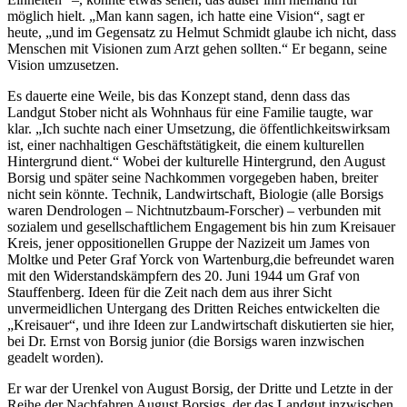
möglich hielt. „Man kann sagen, ich hatte eine Vision“, sagt er
heute, „und im Gegensatz zu Helmut Schmidt glaube ich nicht, dass
Menschen mit Visionen zum Arzt gehen sollten.“ Er begann, seine
Vision umzusetzen.
Es dauerte eine Weile, bis das Konzept stand, denn dass das
Landgut Stober nicht als Wohnhaus für eine Familie taugte, war
klar. „Ich suchte nach einer Umsetzung, die öffentlichkeitswirksam
ist, einer nachhaltigen Geschäftstätigkeit, die einem kulturellen
Hintergrund dient.“ Wobei der kulturelle Hintergrund, den August
Borsig und später seine Nachkommen vorgegeben haben, breiter
nicht sein könnte. Technik, Landwirtschaft, Biologie (alle Borsigs
waren Dendrologen – Nichtnutzbaum-Forscher) – verbunden mit
sozialem und gesellschaftlichem Engagement bis hin zum Kreisauer
Kreis, jener oppositionellen Gruppe der Nazizeit um James von
Moltke und Peter Graf Yorck von Wartenburg,die befreundet waren
mit den Widerstandskämpfern des 20. Juni 1944 um Graf von
Stauffenberg. Ideen für die Zeit nach dem aus ihrer Sicht
unvermeidlichen Untergang des Dritten Reiches entwickelten die
„Kreisauer“, und ihre Ideen zur Landwirtschaft diskutierten sie hier,
bei Dr. Ernst von Borsig junior (die Borsigs waren inzwischen
geadelt worden).
Er war der Urenkel von August Borsig, der Dritte und Letzte in der
Reihe der Nachfahren August Borsigs, der das Landgut inzwischen