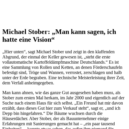
Michael Stober: „Man kann sagen, ich
hatte eine Vision“
„Hier unten“, sagt Michael Stober und zeigt in den klaffenden
Abgrund, der einmal der Keller gewesen ist, „steht die erste
vollautomatische Kartoffeldämpfmaschine Deutschlands.“ Es ist
eine Sammlung von Rollen und Ketten, an denen Förderschaufeln
befestigt sind, Tröge und Wannen, verrostet, zerschlagen und halb
unter der Erde begraben. Eine technische Meisterleistung ihrer Zeit,
dem Verfall anheimgegeben.
Man kann ahnen, wie das ganze Gut ausgesehen haben muss, als
Stober zum ersten Mal herkam, im Jahr 2000 und eigentlich auf der
Suche nach einem Haus für sich selbst. „Ein Freund hat mir davon
erzählt, dass dieses Gut hier zum Verkauf steht“, sagt er, „und ich
Depp bin hingefahren.“ Die Bäume wuchsen durch die
Häuserdächer. Aber Stober, der als Bauunternehmer einige
Erfahrungen mit Sanierungen gemacht hat – „ein paar tausend
Einheiten“ –, konnte etwas sehen, das außer ihm niemand für