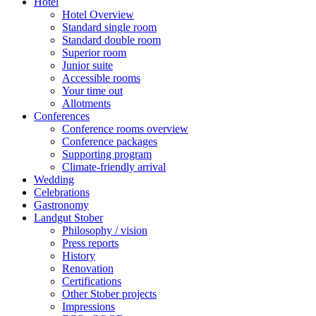
Hotel
Hotel Overview
Standard single room
Standard double room
Superior room
Junior suite
Accessible rooms
Your time out
Allotments
Conferences
Conference rooms overview
Conference packages
Supporting program
Climate-friendly arrival
Wedding
Celebrations
Gastronomy
Landgut Stober
Philosophy / vision
Press reports
History
Renovation
Certifications
Other Stober projects
Impressions