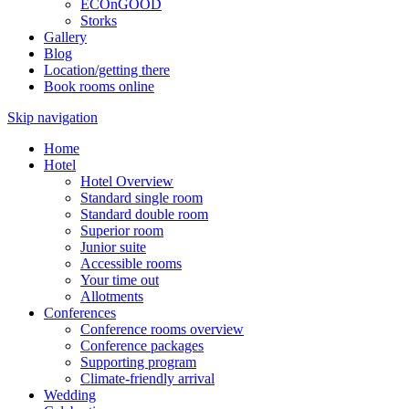
ECOnGOOD
Storks
Gallery
Blog
Location/getting there
Book rooms online
Skip navigation
Home
Hotel
Hotel Overview
Standard single room
Standard double room
Superior room
Junior suite
Accessible rooms
Your time out
Allotments
Conferences
Conference rooms overview
Conference packages
Supporting program
Climate-friendly arrival
Wedding