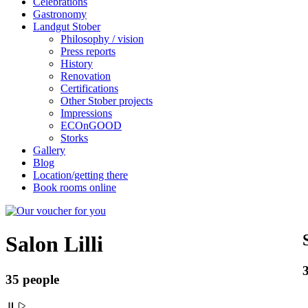
Celebrations
Gastronomy
Landgut Stober
Philosophy / vision
Press reports
History
Renovation
Certifications
Other Stober projects
Impressions
ECOnGOOD
Storks
Gallery
Blog
Location/getting there
Book rooms online
Salon Lilli
35 people