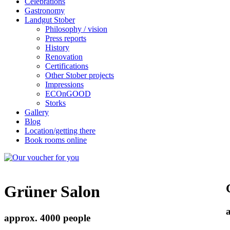
Celebrations
Gastronomy
Landgut Stober
Philosophy / vision
Press reports
History
Renovation
Certifications
Other Stober projects
Impressions
ECOnGOOD
Storks
Gallery
Blog
Location/getting there
Book rooms online
Grüner Salon
approx. 4000 people