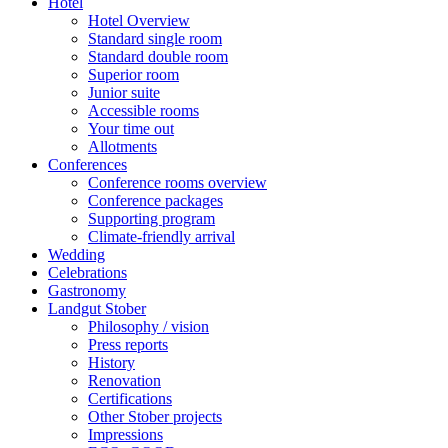
Hotel
Hotel Overview
Standard single room
Standard double room
Superior room
Junior suite
Accessible rooms
Your time out
Allotments
Conferences
Conference rooms overview
Conference packages
Supporting program
Climate-friendly arrival
Wedding
Celebrations
Gastronomy
Landgut Stober
Philosophy / vision
Press reports
History
Renovation
Certifications
Other Stober projects
Impressions