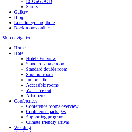
ECOnGOOD
Storks
Gallery
Blog
Location/getting there
Book rooms online
Skip navigation
Home
Hotel
Hotel Overview
Standard single room
Standard double room
Superior room
Junior suite
Accessible rooms
Your time out
Allotments
Conferences
Conference rooms overview
Conference packages
Supporting program
Climate-friendly arrival
Wedding